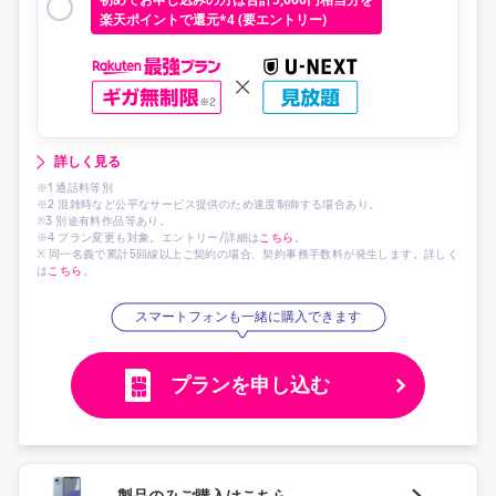
楽天ポイントで還元*4 (要エントリー)
詳しく見る
※1 通話料等別
※2 混雑時など公平なサービス提供のため速度制御する場合あり。
※3 別途有料作品等あり。
※4 プラン変更も対象。エントリー/詳細は
こちら
。
※ 同一名義で累計5回線以上ご契約の場合、契約事務手数料が発生します。詳しく
は
こちら
。
スマートフォンも一緒に購入できます
プランを申し込む
製品のみご購入はこちら