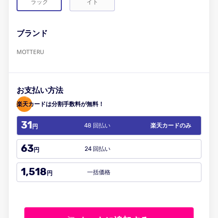
ラック
イト
ブランド
MOTTERU
お支払い方法
楽天カードは分割手数料が無料！
31
48 回払い
楽天カードのみ
円
63
24 回払い
円
1,518
一括価格
円