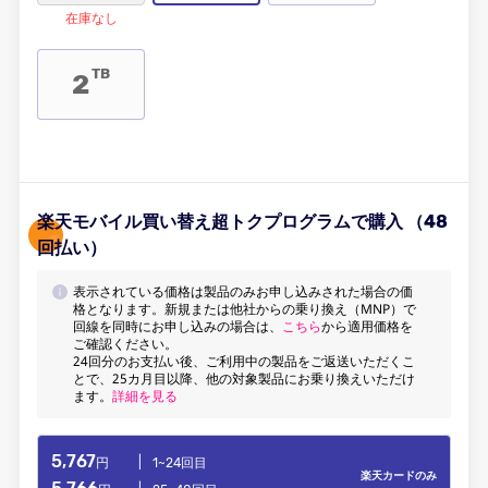
在庫なし
TB
2
楽天モバイル買い替え超トクプログラムで購入 （48
回払い）
表示されている価格は製品のみお申し込みされた場合の価
格となります。新規または他社からの乗り換え（MNP）で
回線を同時にお申し込みの場合は、
こちら
から適用価格を
ご確認ください。
24回分のお支払い後、ご利用中の製品をご返送いただくこ
とで、25カ月目以降、他の対象製品にお乗り換えいただけ
ます。
詳細を見る
5,767
円
|
1~24回目
楽天カードのみ