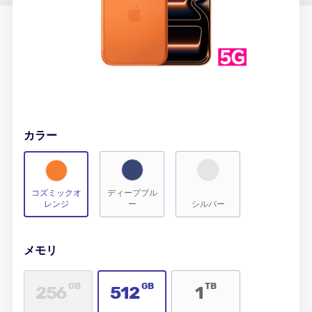
カラー
コズミックオ
ディープブル
レンジ
ー
シルバー
メモリ
GB
GB
TB
256
512
1