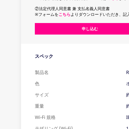
②法定代理人同意書 兼 支払名義人同意書
※フォームを
こちら
よりダウンロードいただき、記
申し込む
スペック
製品名
R
色
サイズ
重量
Wi-Fi 規格
I
テザリング (Wi-Fi)